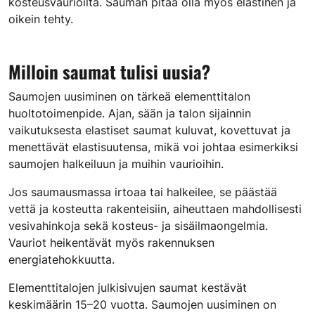
kosteusvaurioilta. Sauman pitää olla myös elastinen ja
oikein tehty.
Milloin saumat tulisi uusia?
Saumojen uusiminen on tärkeä elementtitalon
huoltotoimenpide. Ajan, sään ja talon sijainnin
vaikutuksesta elastiset saumat kuluvat, kovettuvat ja
menettävät elastisuutensa, mikä voi johtaa esimerkiksi
saumojen halkeiluun ja muihin vaurioihin.
Jos saumausmassa irtoaa tai halkeilee, se päästää
vettä ja kosteutta rakenteisiin, aiheuttaen mahdollisesti
vesivahinkoja sekä kosteus- ja sisäilmaongelmia.
Vauriot heikentävät myös rakennuksen
energiatehokkuutta.
Elementtitalojen julkisivujen saumat kestävät
keskimäärin 15–20 vuotta. Saumojen uusiminen on